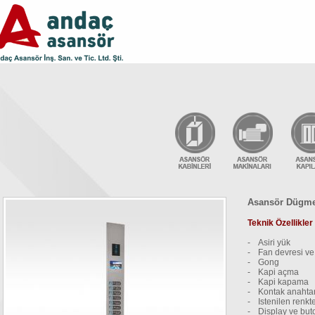
Asansör Dügmel
Teknik Özellikler
-
Asiri yük
-
Fan devresi ve
-
Gong
-
Kapi açma
-
Kapi kapama
-
Kontak anahtar
-
Istenilen renk
-
Display ve but